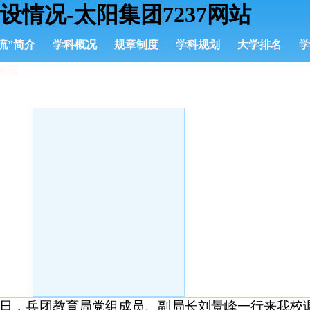
情况-太阳集团7237网站
流”简介
学科概况
规章制度
学科规划
大学排名
学
简报
工作动态
日，兵团教育局党组成员、副局长刘景峰一行来我校