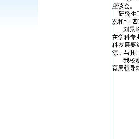
座谈会。
研究生
况和“十
刘景
在学科专
科发展要
源，与其
我校
育局领导