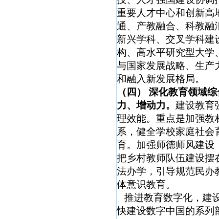
重要人才中心和创新高
通、产教融合、科教融
新兴学科、交叉学科建
构、
高水平研究型大学
与国家发展战略、生产
和融
入新发展格局。
（
四） 深化教育领域
力、增动力
。
建设教育
理效能。重点是加强教
系，健全学校家庭社会
育。加强师德师风建设
把乡村教师队伍建设摆
法办学，引导规范民办
体意识教育。
推进教育数字化，建
快建设数字中国的系列