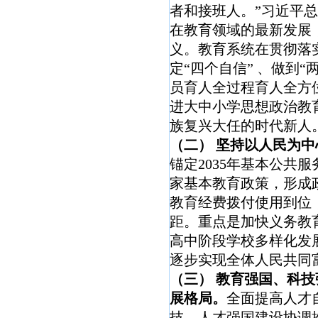
者和接班人。
”
习近平总
在教育领域的最新发展
义。教育系统在贯彻落
定
“
四个自信
”
、做到
“
员育人全过程育人全方
进大中小学思想政治教
族复兴大任的时代新人
（二） 坚持以人民为
锚定
2035
年基本公共服
家基本教育政策，形成
教育经费拨付使用到位
距。重点是加快义务教
高中阶段学校多样化发
逐步实现全体人民共同
（三） 教育强国、科
展格局
。
全面提高人才
技、人才强国建设协调