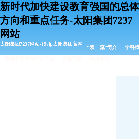
新时代加快建设教育强国的总体
方向和重点任务-太阳集团7237
网站
太阳集团7237网站-15vip太阳集团官网
“双一流”简介
学科
数据库及学科分析平台
文档下载
学科简报