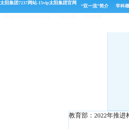
太阳集团7237网站-15vip太阳集团官网
“双一流”简介
学科
数据库及学科分析平台
文档下载
学科简报
​教育部：2022年推